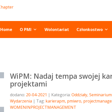
Home
O PMI
Wolontariat
Członkostwo
WiPM: Nadaj tempa swojej kar
projektami
dodano:
20-04-2021
Kategoria:
Oddziały
,
Seminarium 
Wydarzenia
Tag:
karierapm
,
pmiwro
,
projectmanag
WOMENINPROJECTMANAGEMENT