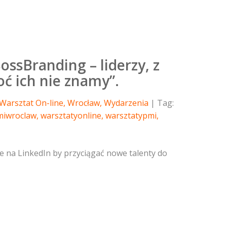
ossBranding – liderzy, z
ć ich nie znamy”.
Warsztat On-line
,
Wrocław
,
Wydarzenia
Tag:
miwroclaw
,
warsztatyonline
,
warsztatypmi
,
e na LinkedIn by przyciągać nowe talenty do