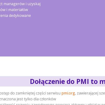
ect managerów i uzyskaj
nów i materiałów
rzenia dedykowane
Dołączenie do PMI to m
ostęp do zamkniętej części serwisu
pmi.org
, zawierającej sz
znaczona jest tylko dla członków
ożliwość rozwoju zawodowego poprzez aktywny udział w pra