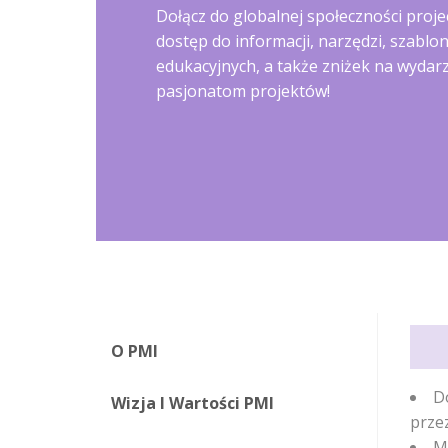
Dołącz do globalnej społeczności proj
dostęp do informacji, narzędzi, szablo
edukacyjnych, a także zniżek na wyda
pasjonatom projektów!
O PMI
D
Wizja I Wartości PMI
prze
M