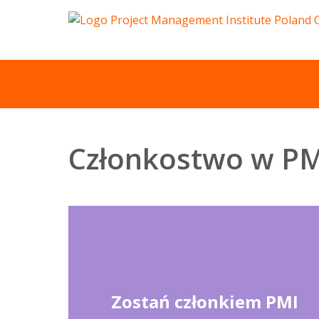
Członkostwo w PM
Zostań członkiem PMI