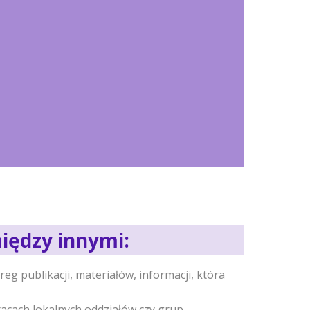
iędzy innymi:
ereg publikacji, materiałów, informacji, która
cach lokalnych oddziałów czy grup