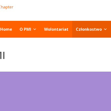
Home
O PMI
Wolontariat
Członkostwo
I