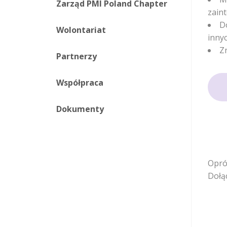
Zarząd PMI Poland Chapter
zain
D
Wolontariat
inny
Z
Partnerzy
Współpraca
Dokumenty
Opró
Dołą