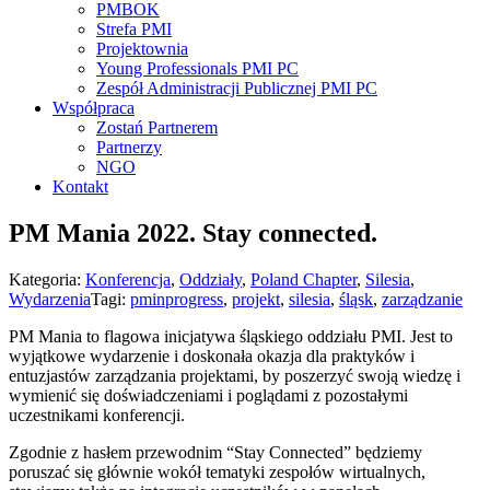
PMBOK
Strefa PMI
Projektownia
Young Professionals PMI PC
Zespół Administracji Publicznej PMI PC
Współpraca
Zostań Partnerem
Partnerzy
NGO
Kontakt
PM Mania 2022. Stay connected.
Kategoria:
Konferencja
,
Oddziały
,
Poland Chapter
,
Silesia
,
Wydarzenia
Tagi:
pminprogress
,
projekt
,
silesia
,
śląsk
,
zarządzanie
PM Mania to flagowa inicjatywa śląskiego oddziału PMI. Jest to
wyjątkowe wydarzenie i doskonała okazja dla praktyków i
entuzjastów zarządzania projektami, by poszerzyć swoją wiedzę i
wymienić się doświadczeniami i poglądami z pozostałymi
uczestnikami konferencji.
Zgodnie z hasłem przewodnim “Stay Connected” będziemy
poruszać się głównie wokół tematyki zespołów wirtualnych,