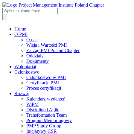
Home
O PMI
O nas
Wizja i Wartości PMI
Zarząd PMI Poland Chapter
Oddziały
Dokumenty
Wolontariat
Członkostwo
Członkostwo w PMI
Certyfikacje PMI
Proces certyfikacji
Rozwój
Kalendarz wydarzeń
WiPM
Disciplined Agile
Transformation Team
Program Mentoringowy
PMP Study Group
Inicjatywy CSR