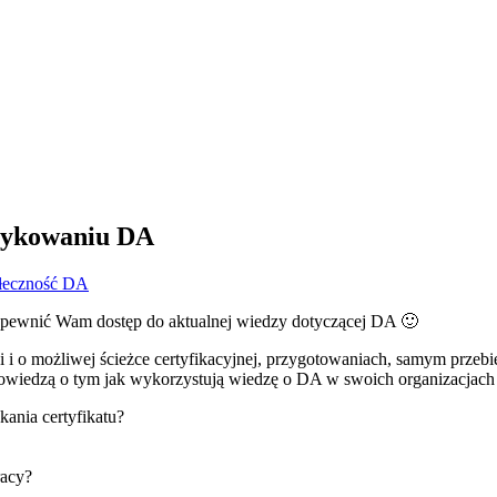
aktykowaniu DA
łeczność DA
 zapewnić Wam dostęp do aktualnej wiedzy dotyczącej DA 🙂
i o możliwej ścieżce certyfikacyjnej, przygotowaniach, samym przebie
owiedzą o tym jak wykorzystują wiedzę o DA w swoich organizacjach 
kania certyfikatu?
racy?