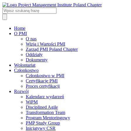
Home
O PMI
O nas
Wizja i Wartości PMI
Zarząd PMI Poland Chapter
Oddziały
Dokumenty
Wolontariat
Członkostwo
Członkostwo w PMI
Certyfikacje PMI
Proces certyfikacji
Rozwój
Kalendarz wydarzeń
WiPM
Disciplined Agile
Transformation Team
Program Mentoringowy
PMP Study Group
Inicjatywy CSR