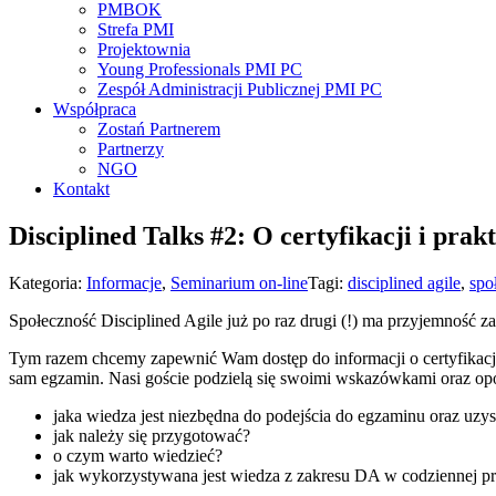
PMBOK
Strefa PMI
Projektownia
Young Professionals PMI PC
Zespół Administracji Publicznej PMI PC
Współpraca
Zostań Partnerem
Partnerzy
NGO
Kontakt
Disciplined Talks #2: O certyfikacji i pr
Kategoria:
Informacje
,
Seminarium on-line
Tagi:
disciplined agile
,
spo
Społeczność Disciplined Agile już po raz drugi (!) ma przyjemność
Tym razem chcemy zapewnić Wam dostęp do informacji o certyfikacji 
sam egzamin. Nasi goście podzielą się swoimi wskazówkami oraz op
jaka wiedza jest niezbędna do podejścia do egzaminu oraz uzys
jak należy się przygotować?
o czym warto wiedzieć?
jak wykorzystywana jest wiedza z zakresu DA w codziennej p