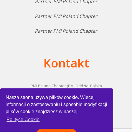
Partner PMI Poland Chapter
Partner PMI Poland Chapter
Partner PMI Poland Chapter
Kontakt
PMI Poland Chapter (PMI Oddział Polski)
ul. Domaniewska 47/10
Nasza strona używa plików cookie. Więcej
02-672 Warszawa
NIP: 525-227-89-73
informacji o zastosowaniu i sposobie modyfikacji
plików cookie znajdziesz w naszej
e-mail:
biuro@pmi.org.pl
Polityce Cookie
Adres e-doręczeń: AE:PL-76602-18773-FFJDH-17