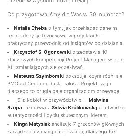
przede wszystkim ludzie i relacje.
Co przygotowaliśmy dla Was w 50. numerze?
Natalia Cheba
o tym, jak przekładać dane na
realne decyzje biznesowe w projektach –
praktyczny przewodnik od insightów po działania.
Krzysztof S. Ogonowski
przedstawia 10
kluczowych kompetencji Project Managera w erze
AI i zmieniających się oczekiwań.
Mateusz Szymborski
pokazuje, czym różni się
PMO od Centrum Doskonałości Projektowej i
dlaczego to drugie daje organizacjom przewagę.
„Siła kobiet w przywództwie” –
Malwina
Szopa
rozmawia z
Sylwią Królikowską
o odwadze,
autentyczności i byciu skutecznym liderem.
Kinga Matysiak
analizuje 7 grzechów głównych
zarządzania zmianą i odpowiada, dlaczego tak