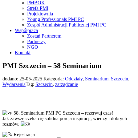
PMBOK
Strefa PMI
Projektownia
Young Professionals PMI PC
Zespół Administracji Publicznej PMI PC
Współpraca
Zostań Partnerem
Partnerzy
NGO
Kontakt
PMI Szczecin – 58 Seminarium
dodano:
25-05-2025
Kategoria:
Oddziały
,
Seminarium
,
Szczecin
,
Wydarzenia
Tag:
Szczecin
,
zarządzanie
58. Seminarium PMI PC Szczecin – rezerwuj czas!
Jak zawsze czeka cię solidna porcja inspiracji, wiedzy i dobrych
rozmów.
Rejestracja