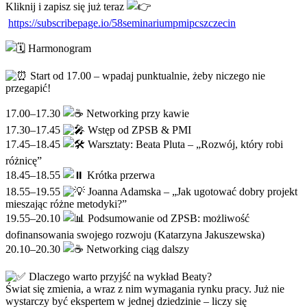
Kliknij i zapisz się już teraz
https://subscribepage.io/58seminariumpmipcszczecin
Harmonogram
Start od 17.00 – wpadaj punktualnie, żeby niczego nie
przegapić!
17.00–17.30
Networking przy kawie
17.30–17.45
Wstęp od ZPSB & PMI
17.45–18.45
Warsztaty: Beata Pluta – „Rozwój, który robi
różnicę”
18.45–18.55
Krótka przerwa
18.55–19.55
Joanna Adamska – „Jak ugotować dobry projekt
mieszając różne metodyki?”
19.55–20.10
Podsumowanie od ZPSB: możliwość
dofinansowania swojego rozwoju (Katarzyna Jakuszewska)
20.10–20.30
Networking ciąg dalszy
Dlaczego warto przyjść na wykład Beaty?
Świat się zmienia, a wraz z nim wymagania rynku pracy. Już nie
wystarczy być ekspertem w jednej dziedzinie – liczy się