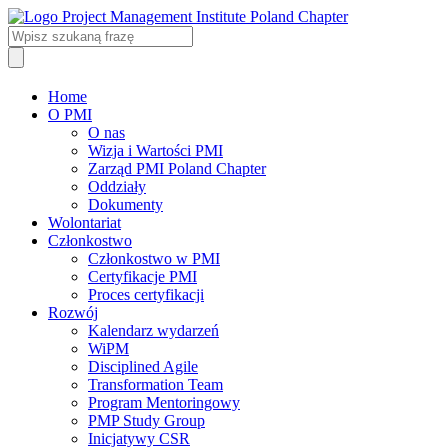
Home
O PMI
O nas
Wizja i Wartości PMI
Zarząd PMI Poland Chapter
Oddziały
Dokumenty
Wolontariat
Członkostwo
Członkostwo w PMI
Certyfikacje PMI
Proces certyfikacji
Rozwój
Kalendarz wydarzeń
WiPM
Disciplined Agile
Transformation Team
Program Mentoringowy
PMP Study Group
Inicjatywy CSR