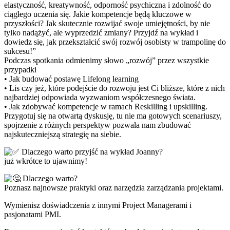
elastyczność, kreatywność, odporność psychiczna i zdolność do
ciągłego uczenia się. Jakie kompetencje będą kluczowe w
przyszłości? Jak skutecznie rozwijać swoje umiejętności, by nie
tylko nadążyć, ale wyprzedzić zmiany? Przyjdź na wykład i
dowiedz się, jak przekształcić swój rozwój osobisty w trampolinę do
sukcesu!”
Podczas spotkania odmienimy słowo „rozwój” przez wszystkie
przypadki
• Jak budować postawę Lifelong learning
• Lis czy jeż, które podejście do rozwoju jest Ci bliższe, które z nich
najbardziej odpowiada wyzwaniom współczesnego świata.
• Jak zdobywać kompetencje w ramach Reskilling i upskilling.
Przygotuj się na otwartą dyskusję, tu nie ma gotowych scenariuszy,
spojrzenie z różnych perspektyw pozwala nam zbudować
najskuteczniejszą strategię na siebie.
Dlaczego warto przyjść na wykład Joanny?
już wkrótce to ujawnimy!
Dlaczego warto?
Poznasz najnowsze praktyki oraz narzędzia zarządzania projektami.
Wymienisz doświadczenia z innymi Project Managerami i
pasjonatami PMI.