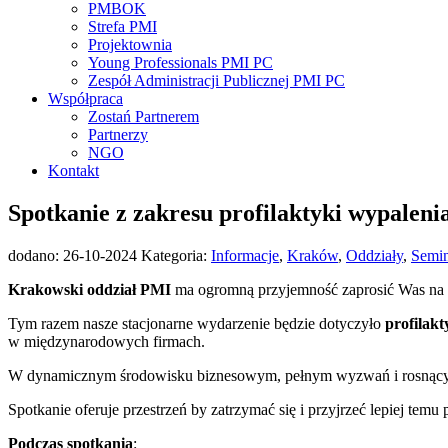
PMBOK
Strefa PMI
Projektownia
Young Professionals PMI PC
Zespół Administracji Publicznej PMI PC
Współpraca
Zostań Partnerem
Partnerzy
NGO
Kontakt
Spotkanie z zakresu profilaktyki wypaleni
dodano:
26-10-2024
Kategoria:
Informacje
,
Kraków
,
Oddziały
,
Semi
Krakowski oddział PMI
ma ogromną przyjemność zaprosić Was na w
​​​Tym razem nasze stacjonarne wydarzenie będzie dotyczyło
profilak
w międzynarodowych firmach.
W dynamicznym środowisku biznesowym, pełnym wyzwań i rosnących
Spotkanie oferuje przestrzeń by zatrzymać się i przyjrzeć lepiej temu
Podczas spotkania
: