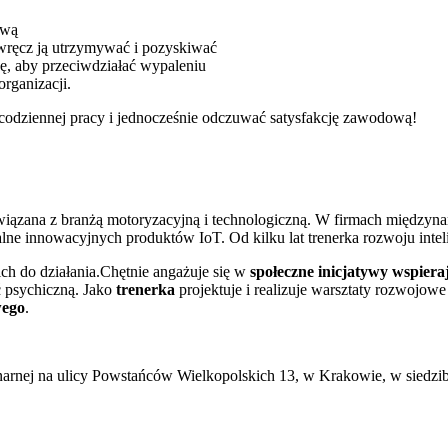
ową
a wręcz ją utrzymywać i pozyskiwać
ję, aby przeciwdziałać wypaleniu
organizacji.
 codziennej pracy i jednocześnie odczuwać satysfakcję zawodową!
wiązana z branżą motoryzacyjną i technologiczną. W firmach międzyn
ne innowacyjnych produktów IoT. Od kilku lat trenerka rozwoju inteli
a ich do działania.Chętnie angażuje się w
społeczne inicjatywy wspiera
ć psychiczną. Jako
trenerka
projektuje i realizuje warsztaty rozwojow
wego
.
narnej na ulicy Powstańców Wielkopolskich 13, w Krakowie, w siedzib