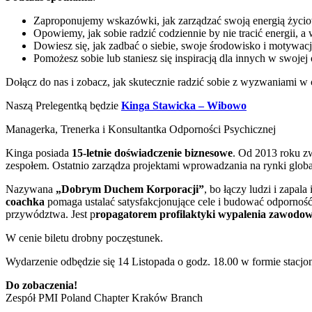
Zaproponujemy wskazówki, jak zarządzać swoją energią życi
Opowiemy, jak sobie radzić codziennie by nie tracić energii, 
Dowiesz się, jak zadbać o siebie, swoje środowisko i motywac
Pomożesz sobie lub staniesz się inspiracją dla innych w swojej 
Dołącz do nas i zobacz, jak skutecznie radzić sobie z wyzwaniami w
Naszą Prelegentką będzie
Kinga Stawicka – Wibowo
Managerka, Trenerka i Konsultantka Odporności Psychicznej
Kinga posiada
15-letnie doświadczenie biznesowe
. Od 2013 roku z
zespołem. Ostatnio zarządza projektami wprowadzania na rynki global
Nazywana
„Dobrym Duchem Korporacji”
, bo łączy ludzi i zapal
coachka
pomaga ustalać satysfakcjonujące cele i budować odpornoś
przywództwa. Jest p
ropagatorem profilaktyki wypalenia zawodo
W cenie biletu drobny poczęstunek.
Wydarzenie odbędzie się 14 Listopada o godz. 18.00 w formie stacjo
Do zobaczenia!
Zespół PMI Poland Chapter Kraków Branch