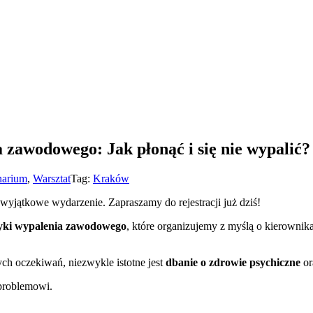
a zawodowego: Jak płonąć i się nie wypalić?
narium
,
Warsztat
Tag:
Kraków
yjątkowe wydarzenie. Zapraszamy do rejestracji już dziś!
tyki wypalenia zawodowego
, które organizujemy z myślą o kierownika
 oczekiwań, niezwykle istotne jest
dbanie o zdrowie psychiczne
or
 problemowi.