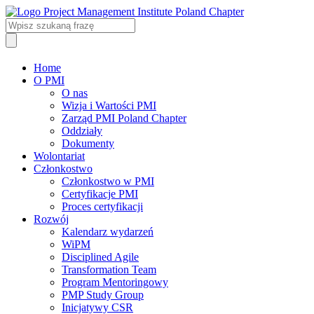
Home
O PMI
O nas
Wizja i Wartości PMI
Zarząd PMI Poland Chapter
Oddziały
Dokumenty
Wolontariat
Członkostwo
Członkostwo w PMI
Certyfikacje PMI
Proces certyfikacji
Rozwój
Kalendarz wydarzeń
WiPM
Disciplined Agile
Transformation Team
Program Mentoringowy
PMP Study Group
Inicjatywy CSR