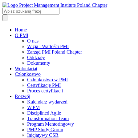
Home
O PMI
O nas
Wizja i Wartości PMI
Zarząd PMI Poland Chapter
Oddziały
Dokumenty
Wolontariat
Członkostwo
Członkostwo w PMI
Certyfikacje PMI
Proces certyfikacji
Rozwój
Kalendarz wydarzeń
WiPM
Disciplined Agile
Transformation Team
Program Mentoringowy
PMP Study Group
Inicjatywy CSR