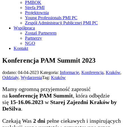
PMBOK
Strefa PMI
Projektownia
Young Professionals PMI PC
Zespół Administracji Publicznej PMI PC
Współpraca
Zostań Partnerem
Partnerzy
NGO
Kontakt
Konferencja PAM Summit 2023
dodano:
04-04-2023
Kategoria:
Informacje
,
Konferencja
,
Kraków
,
Oddziały
,
Wydarzenia
Tag:
Kraków
Mamy ogromną przyjemność zaprosić
na
konferencję PAM Summit
, która odbędzie
się
15-16.06.2023
w
Starej Zajezdni Kraków by
DeSilva
.
Czekają Was
2 dni
pełne ciekawych i inspirujących