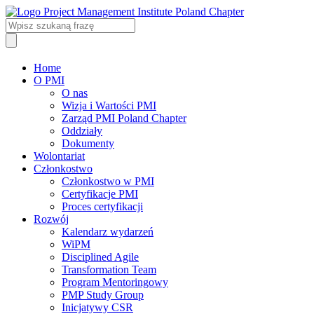
Home
O PMI
O nas
Wizja i Wartości PMI
Zarząd PMI Poland Chapter
Oddziały
Dokumenty
Wolontariat
Członkostwo
Członkostwo w PMI
Certyfikacje PMI
Proces certyfikacji
Rozwój
Kalendarz wydarzeń
WiPM
Disciplined Agile
Transformation Team
Program Mentoringowy
PMP Study Group
Inicjatywy CSR