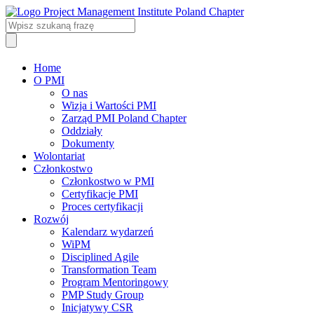
Home
O PMI
O nas
Wizja i Wartości PMI
Zarząd PMI Poland Chapter
Oddziały
Dokumenty
Wolontariat
Członkostwo
Członkostwo w PMI
Certyfikacje PMI
Proces certyfikacji
Rozwój
Kalendarz wydarzeń
WiPM
Disciplined Agile
Transformation Team
Program Mentoringowy
PMP Study Group
Inicjatywy CSR