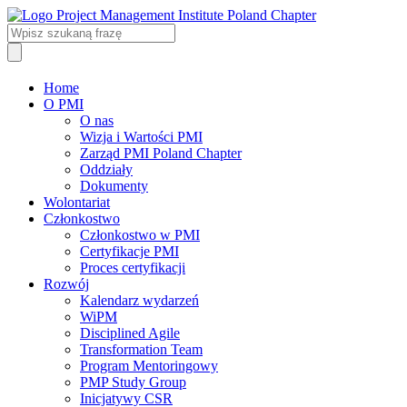
Home
O PMI
O nas
Wizja i Wartości PMI
Zarząd PMI Poland Chapter
Oddziały
Dokumenty
Wolontariat
Członkostwo
Członkostwo w PMI
Certyfikacje PMI
Proces certyfikacji
Rozwój
Kalendarz wydarzeń
WiPM
Disciplined Agile
Transformation Team
Program Mentoringowy
PMP Study Group
Inicjatywy CSR