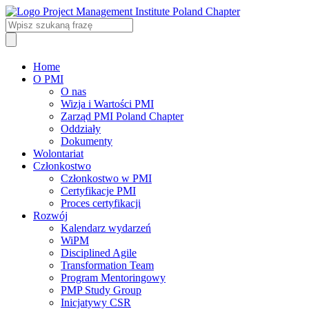
Home
O PMI
O nas
Wizja i Wartości PMI
Zarząd PMI Poland Chapter
Oddziały
Dokumenty
Wolontariat
Członkostwo
Członkostwo w PMI
Certyfikacje PMI
Proces certyfikacji
Rozwój
Kalendarz wydarzeń
WiPM
Disciplined Agile
Transformation Team
Program Mentoringowy
PMP Study Group
Inicjatywy CSR